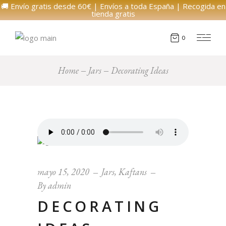
🚚 Envío gratis desde 60€ | Envíos a toda España | Recogida en
tienda gratis
0
Home
Jars
Decorating Ideas
mayo 15, 2020
Jars
,
Kaftans
By
admin
DECORATING