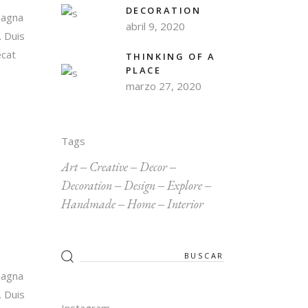
DECORATION
magna
abril 9, 2020
. Duis
ecat
THINKING OF A
PLACE
marzo 27, 2020
Tags
Art
Creative
Decor
Decoration
Design
Explore
Handmade
Home
Interior
Search
for:
magna
. Duis