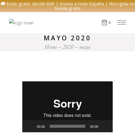
🚚 Envío gratis desde 60€ | Envíos a toda España | Recogida en
tienda gratis
0
MAYO 2020
Home
2020
mayo
Reproductor
de
vídeo
00:00
00:00