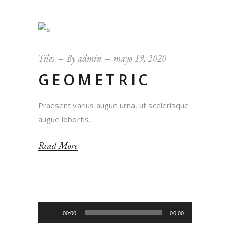
Tiles
By
admin
mayo 19, 2020
GEOMETRIC
Praesent varius augue urna, ut scelerisque
augue lobortis.
Read More
Reproductor
00:00
00:00
de