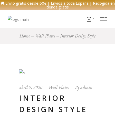
🚚 Envío gratis desde 60€ | Envíos a toda España | Recogida en
tienda gratis
0
Home
Wall Plates
Interior Design Style
abril 9, 2020
Wall Plates
By
admin
INTERIOR
DESIGN STYLE