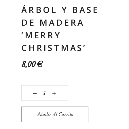
ÁRBOL Y BASE
DE MADERA
‘MERRY
CHRISTMAS’
8,00
€
Dúo de Ángeles Navideños Nórdicos con Árbol y
‒
+
Añadir Al Carrito