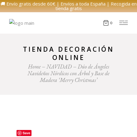
🚚 Envío gratis desde 60€ | Envíos a toda España | Recogida en
tienda gratis
0
TIENDA DECORACIÓN
ONLINE
Home
NAVIDAD
Dúo de Ángeles
Navideños Nórdicos con Árbol y Base de
Madera ‘Merry Christmas’
Save