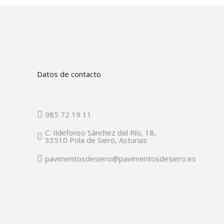
Datos de contacto
985 72 19 11
C. Ildefonso Sánchez del Río, 18,
33510 Pola de Siero, Asturias
pavimentosdesiero@pavimentosdesiero.es