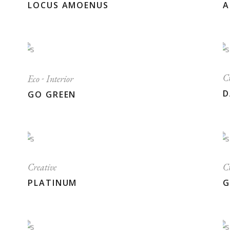
LOCUS AMOENUS
A
Cr
Eco
Interior
D
GO GREEN
Creative
Cr
PLATINUM
G