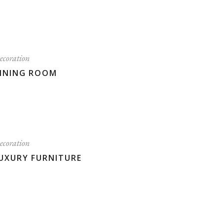
ecoration
INING ROOM
ecoration
UXURY FURNITURE