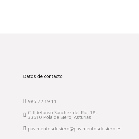
Datos de contacto
985 72 19 11
C. Ildefonso Sánchez del Río, 18,
33510 Pola de Siero, Asturias
pavimentosdesiero@pavimentosdesiero.es