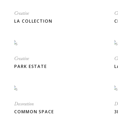
Creative
Cr
LA COLLECTION
C
Creative
Cr
PARK ESTATE
L
Decoration
D
COMMON SPACE
3