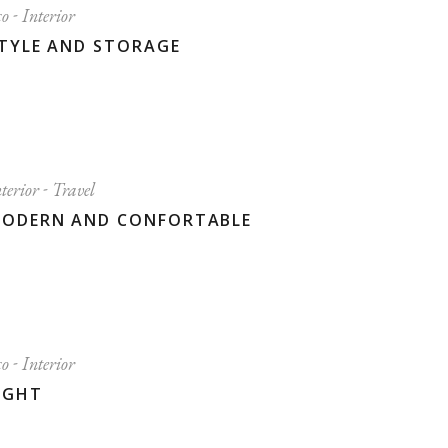
co
Interior
TYLE AND STORAGE
nterior
Travel
ODERN AND CONFORTABLE
co
Interior
IGHT