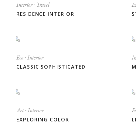
Interior
Travel
E
RESIDENCE INTERIOR
S
Eco
Interior
I
CLASSIC SOPHISTICATED
M
Art
Interior
E
EXPLORING COLOR
L