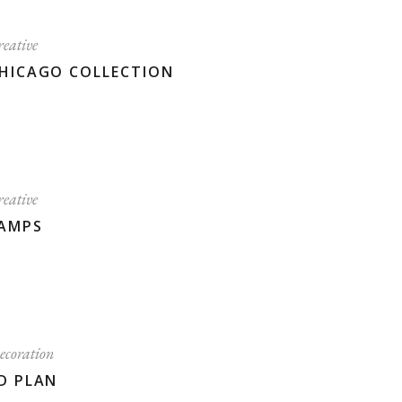
eative
HICAGO COLLECTION
eative
AMPS
ecoration
D PLAN