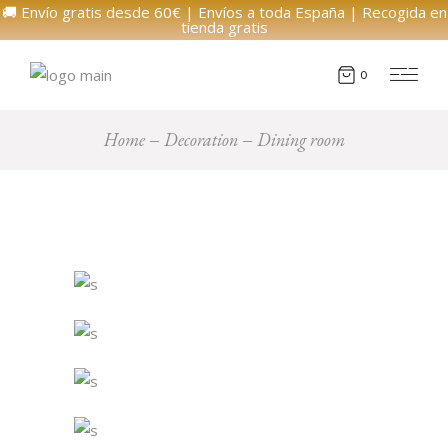
🚚 Envío gratis desde 60€ | Envíos a toda España | Recogida en
tienda gratis
0
Home
Decoration
Dining room