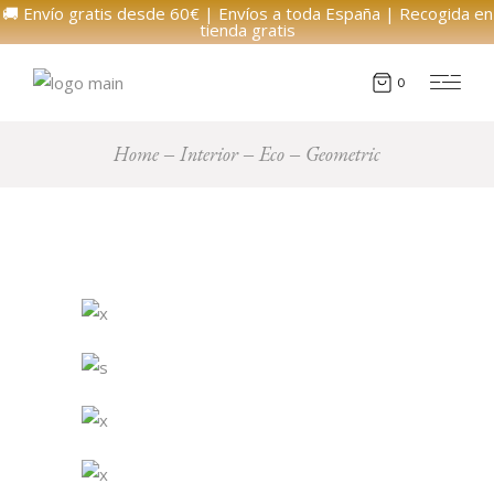
🚚 Envío gratis desde 60€ | Envíos a toda España | Recogida en
tienda gratis
0
Home
Interior
Eco
Geometric