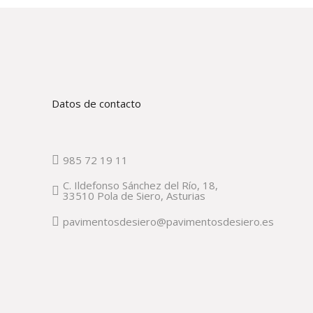
Datos de contacto
985 72 19 11
C. Ildefonso Sánchez del Río, 18,
33510 Pola de Siero, Asturias
pavimentosdesiero@pavimentosdesiero.es