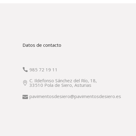
Datos de contacto
985 72 19 11
C. Ildefonso Sánchez del Río, 18,
33510 Pola de Siero, Asturias
pavimentosdesiero@pavimentosdesiero.es