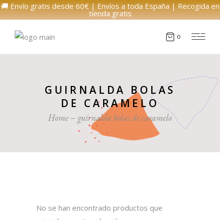
🚚 Envío gratis desde 60€ | Envíos a toda España | Recogida en
tienda gratis
0
GUIRNALDA BOLAS
DE CARAMELO
Home
guirnalda bolas de caramelo
No se han encontrado productos que