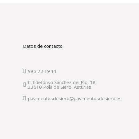
Datos de contacto
985 72 19 11
C. Ildefonso Sánchez del Río, 18,
33510 Pola de Siero, Asturias
pavimentosdesiero@pavimentosdesiero.es