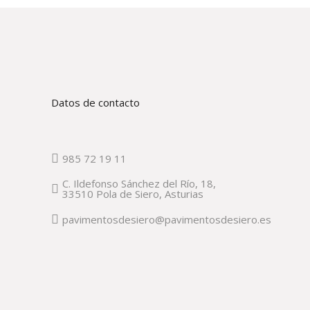
Datos de contacto
985 72 19 11
C. Ildefonso Sánchez del Río, 18,
33510 Pola de Siero, Asturias
pavimentosdesiero@pavimentosdesiero.es