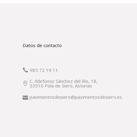
Datos de contacto
985 72 19 11
C. Ildefonso Sánchez del Río, 18,
33510 Pola de Siero, Asturias
pavimentosdesiero@pavimentosdesiero.es