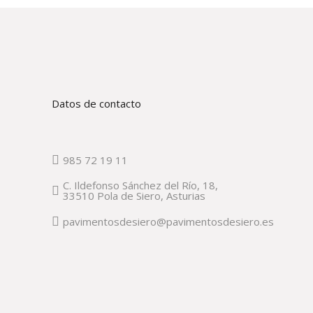
Datos de contacto
985 72 19 11
C. Ildefonso Sánchez del Río, 18,
33510 Pola de Siero, Asturias
pavimentosdesiero@pavimentosdesiero.es