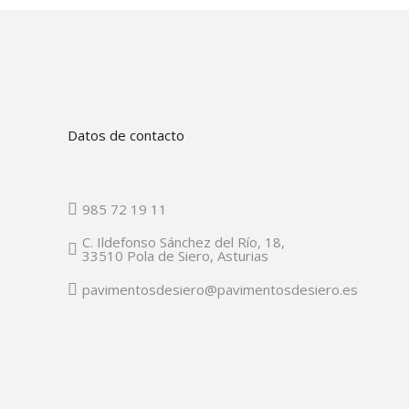
Datos de contacto
985 72 19 11
C. Ildefonso Sánchez del Río, 18,
33510 Pola de Siero, Asturias
pavimentosdesiero@pavimentosdesiero.es