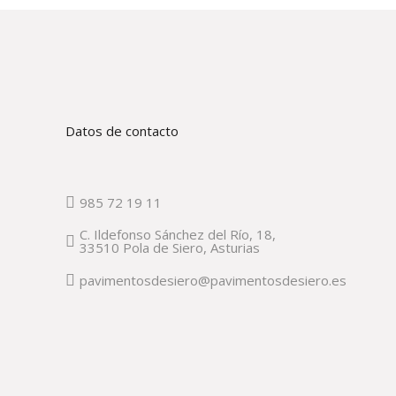
Datos de contacto
985 72 19 11
C. Ildefonso Sánchez del Río, 18,
33510 Pola de Siero, Asturias
pavimentosdesiero@pavimentosdesiero.es