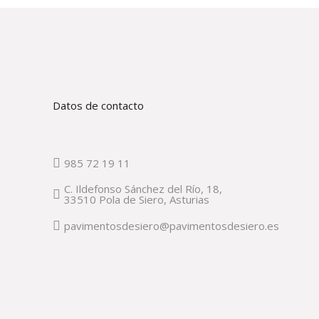
Datos de contacto
985 72 19 11
C. Ildefonso Sánchez del Río, 18,
33510 Pola de Siero, Asturias
pavimentosdesiero@pavimentosdesiero.es