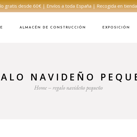
ío gratis desde 60€ | Envíos a toda España | Recogida en tienda
NE
ALMACÉN DE CONSTRUCCIÓN
EXPOSICIÓN
GALO NAVIDEÑO PEQU
Home
regalo navideño pequeño