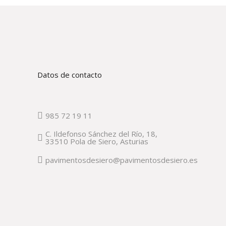
Datos de contacto
985 72 19 11
C. Ildefonso Sánchez del Río, 18,
33510 Pola de Siero, Asturias
pavimentosdesiero@pavimentosdesiero.es