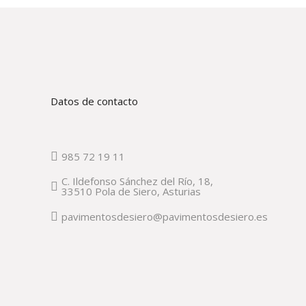
Datos de contacto
985 72 19 11
C. Ildefonso Sánchez del Río, 18,
33510 Pola de Siero, Asturias
pavimentosdesiero@pavimentosdesiero.es