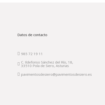
Datos de contacto
985 72 19 11
C. Ildefonso Sánchez del Río, 18,
33510 Pola de Siero, Asturias
pavimentosdesiero@pavimentosdesiero.es