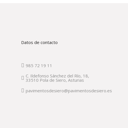
Datos de contacto
985 72 19 11
C. Ildefonso Sánchez del Río, 18,
33510 Pola de Siero, Asturias
pavimentosdesiero@pavimentosdesiero.es