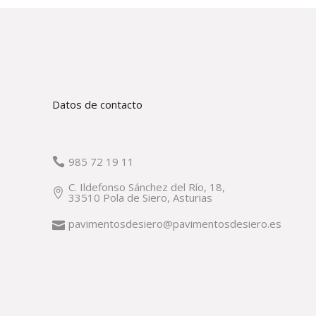
Datos de contacto
985 72 19 11
C. Ildefonso Sánchez del Río, 18,
33510 Pola de Siero, Asturias
pavimentosdesiero@pavimentosdesiero.es