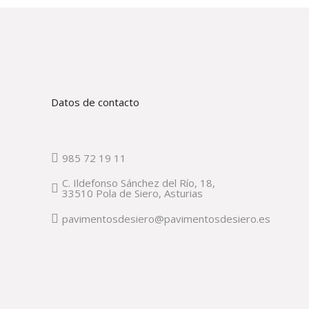
Datos de contacto
985 72 19 11
C. Ildefonso Sánchez del Río, 18,
33510 Pola de Siero, Asturias
pavimentosdesiero@pavimentosdesiero.es