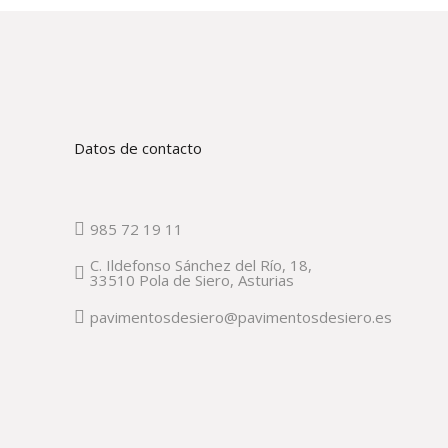
Datos de contacto
985 72 19 11
C. Ildefonso Sánchez del Río, 18,
33510 Pola de Siero, Asturias
pavimentosdesiero@pavimentosdesiero.es