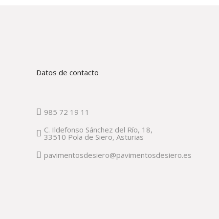
Datos de contacto
985 72 19 11
C. Ildefonso Sánchez del Río, 18,
33510 Pola de Siero, Asturias
pavimentosdesiero@pavimentosdesiero.es