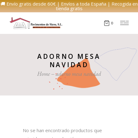
🚚 Envío gratis desde 60€ | Envíos a toda España | Recogida en
tienda gratis
0
ADORNO MESA
NAVIDAD
Home
adorno mesa navidad
No se han encontrado productos que