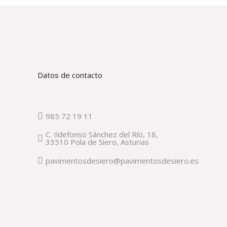
Datos de contacto
985 72 19 11
C. Ildefonso Sánchez del Río, 18,
33510 Pola de Siero, Asturias
pavimentosdesiero@pavimentosdesiero.es